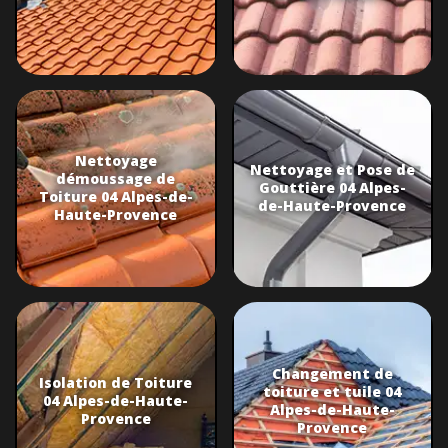
Nettoyage
Nettoyage et Pose de
démoussage de
Gouttière 04 Alpes-
Toiture 04 Alpes-de-
de-Haute-Provence
Haute-Provence
Changement de
Isolation de Toiture
toiture et tuile 04
04 Alpes-de-Haute-
Alpes-de-Haute-
Provence
Provence