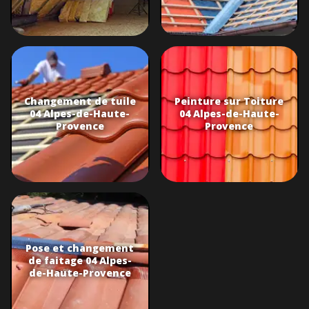
Changement de tuile
Peinture sur Toiture
04 Alpes-de-Haute-
04 Alpes-de-Haute-
Provence
Provence
Pose et changement
de faitage 04 Alpes-
de-Haute-Provence