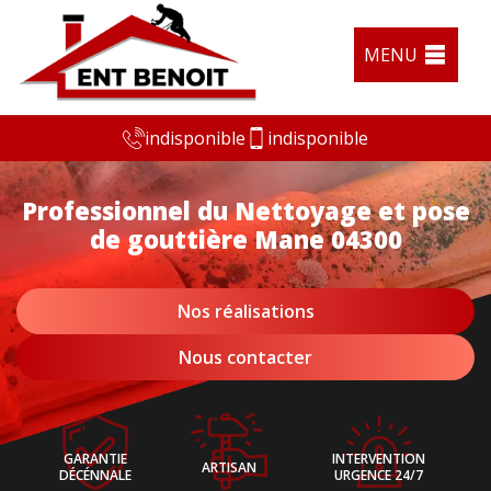
MENU
indisponible
indisponible
Professionnel du Nettoyage et pose
de gouttière Mane 04300
Nos réalisations
Nous contacter
GARANTIE
INTERVENTION
ARTISAN
DÉCÉNNALE
URGENCE 24/7