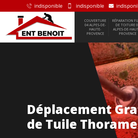
indisponible
indisponible
indisponi
COUVERTURE
RÉPARATION FU
04 ALPES-DE-
DE TOITURE 0
HAUTE-
ALPES-DE-HAU
PROVENCE
PROVENCE
Déplacement Gra
de Tuile Thorame