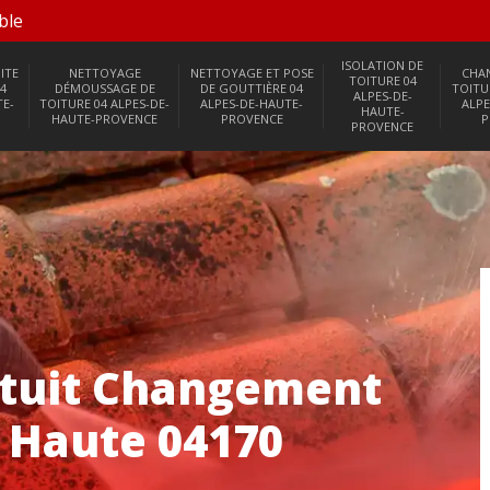
ble
ISOLATION DE
ITE
NETTOYAGE
NETTOYAGE ET POSE
CHA
TOITURE 04
4
DÉMOUSSAGE DE
DE GOUTTIÈRE 04
TOITU
ALPES-DE-
TE-
TOITURE 04 ALPES-DE-
ALPES-DE-HAUTE-
ALPE
HAUTE-
HAUTE-PROVENCE
PROVENCE
P
PROVENCE
tuit Changement
 Haute 04170