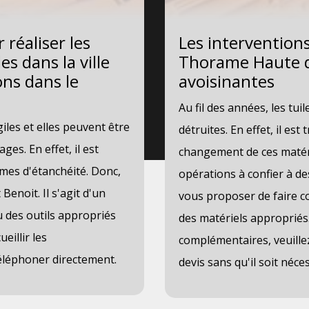
 réaliser les
Les intervention
s dans la ville
Thorame Haute da
ns dans le
avoisinantes
Au fil des années, les tui
giles et elles peuvent être
détruites. En effet, il es
es. En effet, il est
changement de ces matéria
èmes d'étanchéité. Donc,
opérations à confier à de
enoit. Il s'agit d'un
vous proposer de faire co
u des outils appropriés
des matériels appropriés.
eillir les
complémentaires, veuillez
éléphoner directement.
devis sans qu'il soit néce