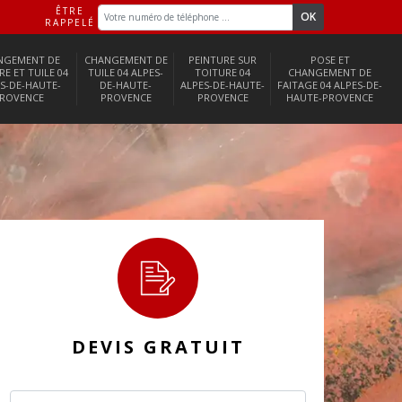
ÊTRE
RAPPELÉ
NGEMENT DE
CHANGEMENT DE
PEINTURE SUR
POSE ET
RE ET TUILE 04
TUILE 04 ALPES-
TOITURE 04
CHANGEMENT DE
S-DE-HAUTE-
DE-HAUTE-
ALPES-DE-HAUTE-
FAITAGE 04 ALPES-DE-
ROVENCE
PROVENCE
PROVENCE
HAUTE-PROVENCE
DEVIS GRATUIT