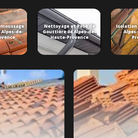
émoussage
Nettoyage et Pose de
Isolation
 Alpes-de-
Gouttière 04 Alpes-de-
Alpes
ovence
Haute-Provence
Pr