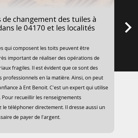
s de changement des tuiles à
Le
ns le 04170 et les localités
à 
se
les qui composent les toits peuvent être
Des
t très important de réaliser des opérations de
sup
ux fragiles. Il est évident que ce sont des
opé
s professionnels en la matière. Ainsi, on peut
pos
nfiance à Ent Benoit. C'est un expert qui utilise
opé
 Pour recueillir les renseignements
peu
 le téléphoner directement. Il dresse aussi un
les
ssaire de payer de l'argent.