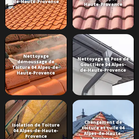
de-Haute-Provence
Haute-Provence
Nettoyage
Nettoyage et Pose de
démoussage de
Gouttière 04 Alpes-
Toiture 04 Alpes-de-
de-Haute-Provence
Haute-Provence
Changement de
Isolation de Toiture
toiture et tuile 04
04 Alpes-de-Haute-
Alpes-de-Haute-
Provence
Provence