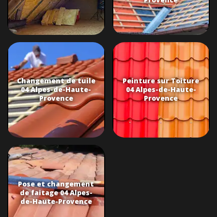
Changement de tuile
Peinture sur Toiture
04 Alpes-de-Haute-
04 Alpes-de-Haute-
Provence
Provence
Pose et changement
de faitage 04 Alpes-
de-Haute-Provence