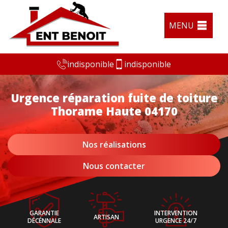
MENU
indisponible
indisponible
Urgence réparation fuite de toiture
Thorame Haute 04170
Nos réalisations
Nous contacter
GARANTIE
INTERVENTION
ARTISAN
DÉCÉNNALE
URGENCE 24/7