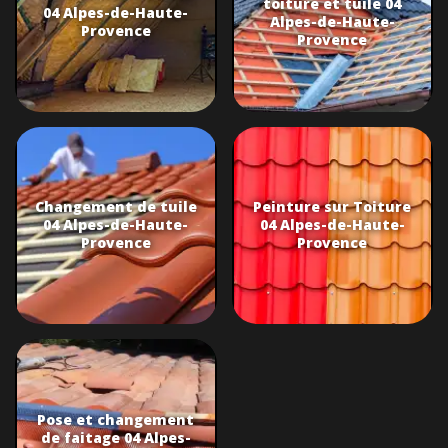
toiture et tuile 04
04 Alpes-de-Haute-
Alpes-de-Haute-
Provence
Provence
Changement de tuile
Peinture sur Toiture
04 Alpes-de-Haute-
04 Alpes-de-Haute-
Provence
Provence
Pose et changement
de faitage 04 Alpes-