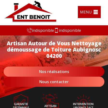
MENU
indisponible
indisponible
Artisan Autour de Vous Nettoyage
démoussage de Toiture Aubignosc
04200
Nos réalisations
Nous contacter
GARANTIE
INTERVENTION
ARTISAN
DÉCÉNNALE
URGENCE 24/7