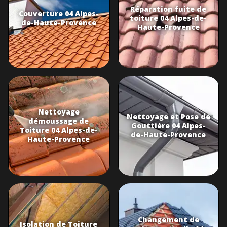
Réparation fuite de
Couverture 04 Alpes-
toiture 04 Alpes-de-
de-Haute-Provence
Haute-Provence
Nettoyage
Nettoyage et Pose de
démoussage de
Gouttière 04 Alpes-
Toiture 04 Alpes-de-
de-Haute-Provence
Haute-Provence
Changement de
Isolation de Toiture