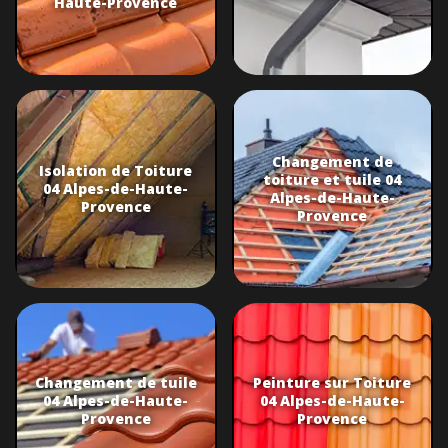
Haute-Provence
Changement de
Isolation de Toiture
toiture et tuile 04
04 Alpes-de-Haute-
Alpes-de-Haute-
Provence
Provence
Changement de tuile
Peinture sur Toiture
04 Alpes-de-Haute-
04 Alpes-de-Haute-
Provence
Provence