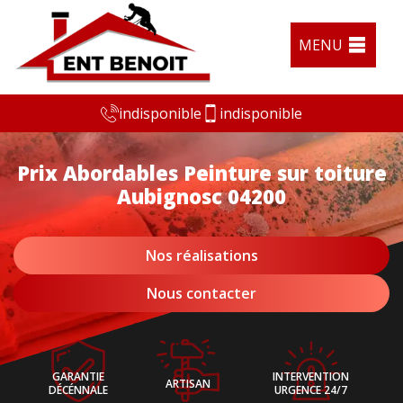
MENU
indisponible
indisponible
Prix Abordables Peinture sur toiture
Aubignosc 04200
Nos réalisations
Nous contacter
GARANTIE
INTERVENTION
ARTISAN
DÉCÉNNALE
URGENCE 24/7