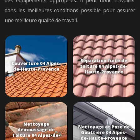
des équipements appropriés. Il peut donc travailler
dans les meilleures conditions possible pour assurer
une meilleure qualité de travail.
Réparation fuite de
Couverture 04 Alpes-
toiture 04 Alpes-de-
de-Haute-Provence
Haute-Provence
Nettoyage
Nettoyage et Pose de
démoussage de
Gouttière 04 Alpes-
Toiture 04 Alpes-de-
de-Haute-Provence