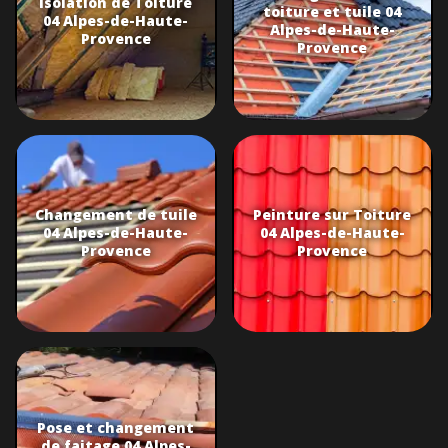
Isolation de Toiture
toiture et tuile 04
04 Alpes-de-Haute-
Alpes-de-Haute-
Provence
Provence
Changement de tuile
Peinture sur Toiture
04 Alpes-de-Haute-
04 Alpes-de-Haute-
Provence
Provence
Pose et changement
de faitage 04 Alpes-