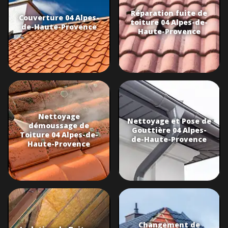
Réparation fuite de
Couverture 04 Alpes-
toiture 04 Alpes-de-
de-Haute-Provence
Haute-Provence
Nettoyage
Nettoyage et Pose de
démoussage de
Gouttière 04 Alpes-
Toiture 04 Alpes-de-
de-Haute-Provence
Haute-Provence
Changement de