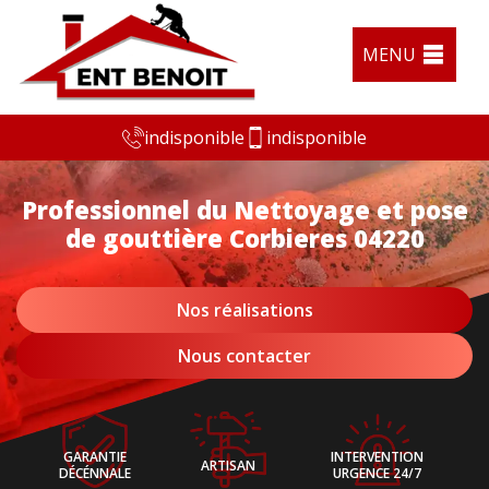
MENU
indisponible
indisponible
Professionnel du Nettoyage et pose
de gouttière Corbieres 04220
Nos réalisations
Nous contacter
GARANTIE
INTERVENTION
ARTISAN
DÉCÉNNALE
URGENCE 24/7