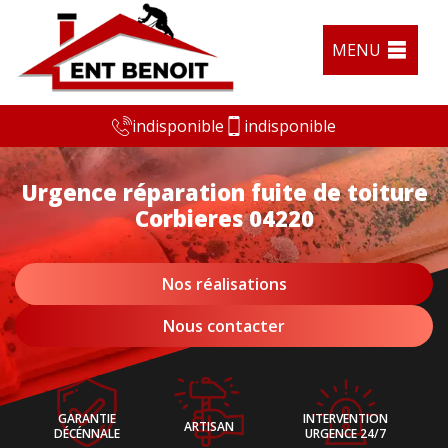
MENU
indisponible
indisponible
Urgence réparation fuite de toiture
Corbieres 04220
Nos réalisations
Nous contacter
GARANTIE
INTERVENTION
ARTISAN
DÉCÉNNALE
URGENCE 24/7