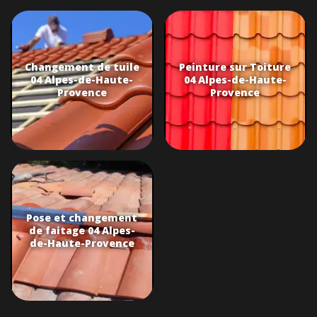
Changement de tuile
Peinture sur Toiture
04 Alpes-de-Haute-
04 Alpes-de-Haute-
Provence
Provence
Pose et changement
de faitage 04 Alpes-
de-Haute-Provence