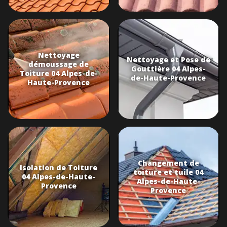
Nettoyage
Nettoyage et Pose de
démoussage de
Gouttière 04 Alpes-
Toiture 04 Alpes-de-
de-Haute-Provence
Haute-Provence
Changement de
Isolation de Toiture
toiture et tuile 04
04 Alpes-de-Haute-
Alpes-de-Haute-
Provence
Provence