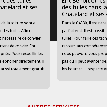
t des tuiles
Ent Benoit et le
hatelard et ses
des tuiles dans l
Chatelard et ses
e la toiture sont à
Dans le 04530, il est néce
 des tuiles. Afin de
parfait état. Il est poss
est nécessaire de convier
tuiles. Pour faire ces tâ
ortant de convier Ent
recours aux compétences 
riés. Pour recueillir les
nous pouvons vous propos
éléphoner directement. Il
pas qu'il peut avancer de
t aussi totalement gratuit
les bourses. Il respecte a
AUTRES SERVICES