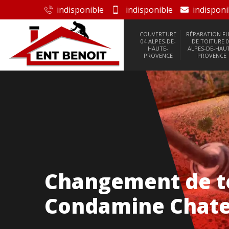
indisponible
indisponible
indisponi
COUVERTURE
RÉPARATION FU
04 ALPES-DE-
DE TOITURE 0
HAUTE-
ALPES-DE-HAU
PROVENCE
PROVENCE
Changement de toi
Condamine Chate