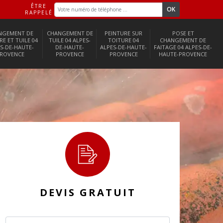
ÊTRE
RAPPELÉ
NGEMENT DE
CHANGEMENT DE
PEINTURE SUR
POSE ET
RE ET TUILE 04
TUILE 04 ALPES-
TOITURE 04
CHANGEMENT DE
S-DE-HAUTE-
DE-HAUTE-
ALPES-DE-HAUTE-
FAITAGE 04 ALPES-DE-
ROVENCE
PROVENCE
PROVENCE
HAUTE-PROVENCE
DEVIS GRATUIT