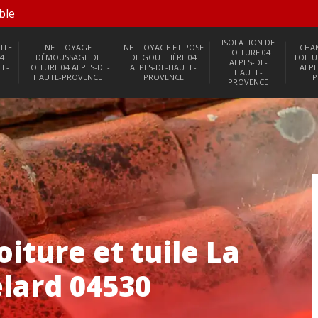
ble
ISOLATION DE
ITE
NETTOYAGE
NETTOYAGE ET POSE
CHA
TOITURE 04
4
DÉMOUSSAGE DE
DE GOUTTIÈRE 04
TOITU
ALPES-DE-
TE-
TOITURE 04 ALPES-DE-
ALPES-DE-HAUTE-
ALPE
HAUTE-
HAUTE-PROVENCE
PROVENCE
P
PROVENCE
ture et tuile La
lard 04530