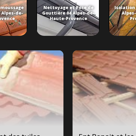
émoussage
Nettoyage et Pose de
Isolation
 Alpes-de-
Gouttière 04 Alpes-de-
Alpes
ovence
Haute-Provence
Pr