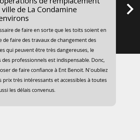
s opérations de remplacement
Le
a ville de La Condamine
vi
 environs
da
ssaire de faire en sorte que les toits soient en
Les
ible de faire des travaux de changement des
mom
ches qui peuvent être très dangereuses, le
pro
des professionnels est indispensable. Donc,
trè
er de faire confiance à Ent Benoit. N'oubliez
nou
s prix très intéressants et accessibles à toutes
con
ussi les délais convenus.
équ