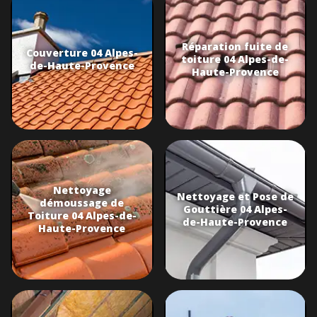
Réparation fuite de
Couverture 04 Alpes-
toiture 04 Alpes-de-
de-Haute-Provence
Haute-Provence
Nettoyage
Nettoyage et Pose de
démoussage de
Gouttière 04 Alpes-
Toiture 04 Alpes-de-
de-Haute-Provence
Haute-Provence