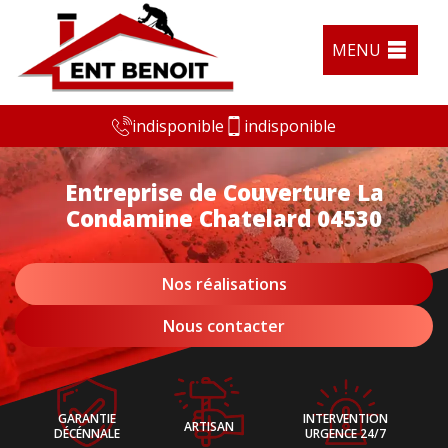
MENU
indisponible
indisponible
Entreprise de Couverture La
Condamine Chatelard 04530
Nos réalisations
Nous contacter
GARANTIE
INTERVENTION
ARTISAN
DÉCÉNNALE
URGENCE 24/7