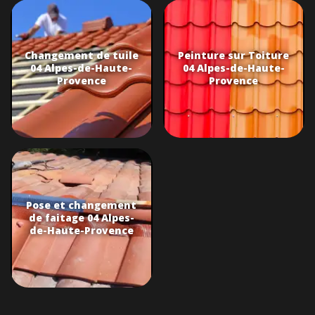
Changement de tuile
Peinture sur Toiture
04 Alpes-de-Haute-
04 Alpes-de-Haute-
Provence
Provence
Pose et changement
de faitage 04 Alpes-
de-Haute-Provence