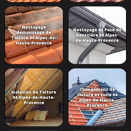
Nettoyage
Nettoyage et Pose de
démoussage de
Gouttière 04 Alpes-
Toiture 04 Alpes-de-
de-Haute-Provence
Haute-Provence
Changement de
Isolation de Toiture
toiture et tuile 04
04 Alpes-de-Haute-
Alpes-de-Haute-
Provence
Provence