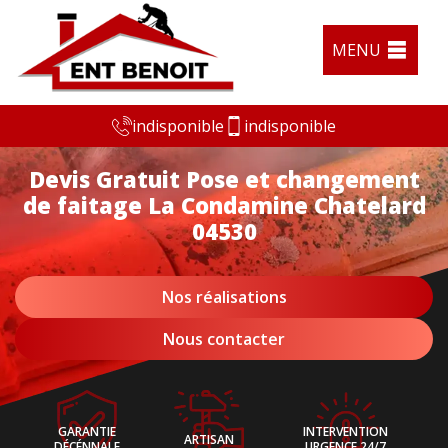
MENU
indisponible
indisponible
Devis Gratuit Pose et changement
de faitage La Condamine Chatelard
04530
Nos réalisations
Nous contacter
GARANTIE
INTERVENTION
ARTISAN
DÉCÉNNALE
URGENCE 24/7