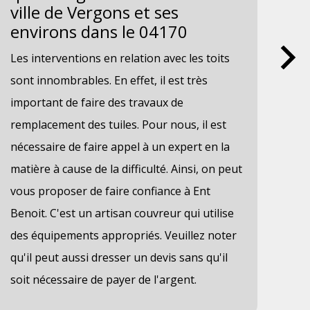
ville de Vergons et ses
vi
environs dans le 04170
en
Les interventions en relation avec les toits
Les
sont innombrables. En effet, il est très
l'é
important de faire des travaux de
des
remplacement des tuiles. Pour nous, il est
de 
nécessaire de faire appel à un expert en la
rec
matière à cause de la difficulté. Ainsi, on peut
nou
vous proposer de faire confiance à Ent
vot
Benoit. C'est un artisan couvreur qui utilise
peu
des équipements appropriés. Veuillez noter
ind
qu'il peut aussi dresser un devis sans qu'il
mei
soit nécessaire de payer de l'argent.
ren
le 