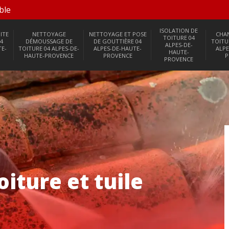
ble
ISOLATION DE
ITE
NETTOYAGE
NETTOYAGE ET POSE
CHA
TOITURE 04
4
DÉMOUSSAGE DE
DE GOUTTIÈRE 04
TOITU
ALPES-DE-
TE-
TOITURE 04 ALPES-DE-
ALPES-DE-HAUTE-
ALPE
HAUTE-
HAUTE-PROVENCE
PROVENCE
P
PROVENCE
iture et tuile