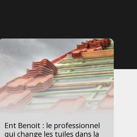
Ent Benoit : le professionnel
Le
qui change les tuiles dans la
ch