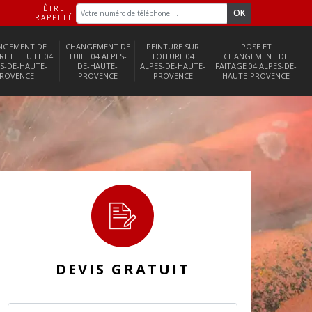
ÊTRE
RAPPELÉ
NGEMENT DE
CHANGEMENT DE
PEINTURE SUR
POSE ET
RE ET TUILE 04
TUILE 04 ALPES-
TOITURE 04
CHANGEMENT DE
S-DE-HAUTE-
DE-HAUTE-
ALPES-DE-HAUTE-
FAITAGE 04 ALPES-DE-
ROVENCE
PROVENCE
PROVENCE
HAUTE-PROVENCE
DEVIS GRATUIT