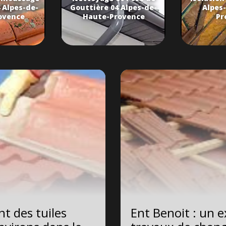
 Alpes-de-
Gouttière 04 Alpes-de-
Alpes
ovence
Haute-Provence
Pr
t des tuiles
Ent Benoit : un e