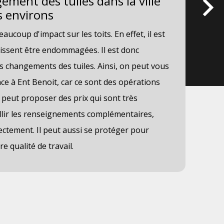
ment des tuiles dans la ville
tu
s environs
Les
ucoup d'impact sur les toits. En effet, il est
des
uissent être endommagées. Il est donc
il 
es changements des tuiles. Ainsi, on peut vous
est
ce à Ent Benoit, car ce sont des opérations
rép
'il peut proposer des prix qui sont très
ren
illir les renseignements complémentaires,
Vou
rectement. Il peut aussi se protéger pour
con
e qualité de travail.