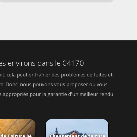
éta
ses environs dans le 04170
it, cela peut entraîner des problèmes de fuites et
matière. Donc, nous pouvons vous proposer ou vous
ts appropriés pour la garantie d'un meilleur rendu
 de Toiture 04
Changement de toiture
Chang