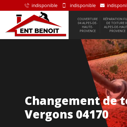
indisponible
indisponible
indisponi
COUVERTURE
RÉPARATION FU
04 ALPES-DE-
DE TOITURE 0
HAUTE-
ALPES-DE-HAU
PROVENCE
PROVENCE
Changement de to
Vergons 04170