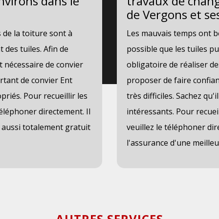
environs dans le
travaux de change
de Vergons et se
e la toiture sont à
Les mauvais temps ont bea
 des tuiles. Afin de
possible que les tuiles p
est nécessaire de convier
obligatoire de réaliser d
ortant de convier Ent
proposer de faire confian
riés. Pour recueillir les
très difficiles. Sachez qu
éléphoner directement. Il
intéressants. Pour recue
t aussi totalement gratuit
veuillez le téléphoner di
l'assurance d'une meilleur
AUTRES SERVICES