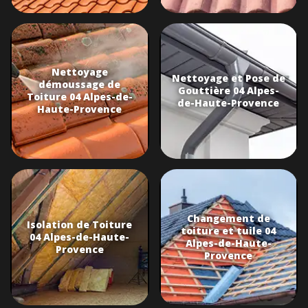
Nettoyage
Nettoyage et Pose de
démoussage de
Gouttière 04 Alpes-
Toiture 04 Alpes-de-
de-Haute-Provence
Haute-Provence
Changement de
Isolation de Toiture
toiture et tuile 04
04 Alpes-de-Haute-
Alpes-de-Haute-
Provence
Provence