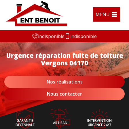
MENU
indisponible
indisponible
Urgence réparation fuite de toiture
Vergons 04170
Nos réalisations
Nous contacter
GARANTIE
INTERVENTION
ARTISAN
DÉCÉNNALE
URGENCE 24/7