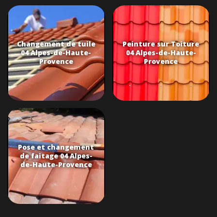
Changement de tuile
Peinture sur Toiture
04 Alpes-de-Haute-
04 Alpes-de-Haute-
Provence
Provence
Pose et changement
de faitage 04 Alpes-
de-Haute-Provence