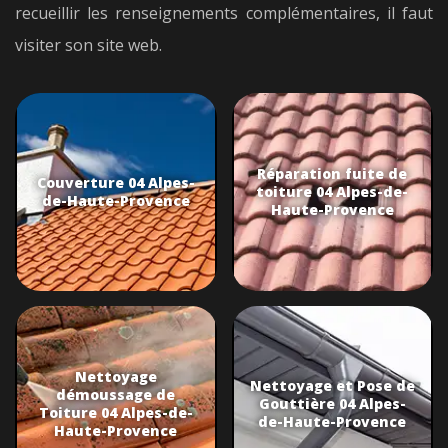
recueillir les renseignements complémentaires, il faut
visiter son site web.
Réparation fuite de
Couverture 04 Alpes-
toiture 04 Alpes-de-
de-Haute-Provence
Haute-Provence
Nettoyage
Nettoyage et Pose de
démoussage de
Gouttière 04 Alpes-
Toiture 04 Alpes-de-
de-Haute-Provence
Haute-Provence