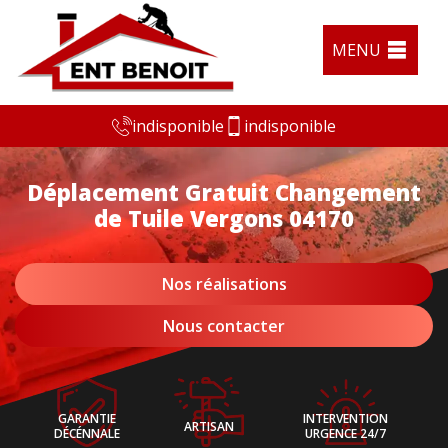
MENU
indisponible
indisponible
Déplacement Gratuit Changement
de Tuile Vergons 04170
Nos réalisations
Nous contacter
GARANTIE
INTERVENTION
ARTISAN
DÉCÉNNALE
URGENCE 24/7