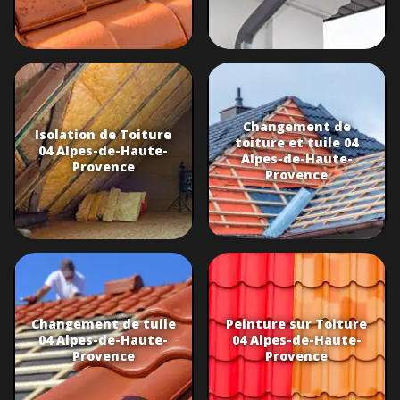
Changement de
Isolation de Toiture
toiture et tuile 04
04 Alpes-de-Haute-
Alpes-de-Haute-
Provence
Provence
Changement de tuile
Peinture sur Toiture
04 Alpes-de-Haute-
04 Alpes-de-Haute-
Provence
Provence